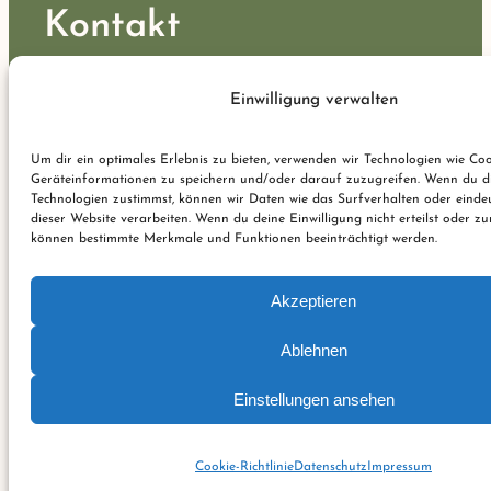
Kontakt
Einwilligung verwalten
Sisaket
Um dir ein optimales Erlebnis zu bieten, verwenden wir Technologien wie Co
Dircksenstraße 47
Geräteinformationen zu speichern und/oder darauf zuzugreifen. Wenn du d
Technologien zustimmst, können wir Daten wie das Surfverhalten oder einde
dieser Website verarbeiten. Wenn du deine Einwilligung nicht erteilst oder zu
10178 Berlin
können bestimmte Merkmale und Funktionen beeinträchtigt werden.
Anfahrt Google Maps
Akzeptieren
Anfahrt Apple Karten
Ablehnen
Tel:
+49 30 206 58 186
Einstellungen ansehen
Mail:
info@maothai.de
Cookie-Richtlinie
Datenschutz
Impressum